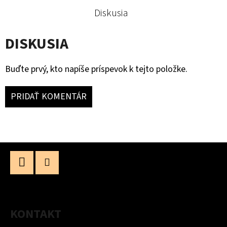
Diskusia
DISKUSIA
Buďte prvý, kto napíše príspevok k tejto položke.
PRIDAŤ KOMENTÁR
Z
Á
P
Facebook
Instagram
Ä
KONTAKT
T