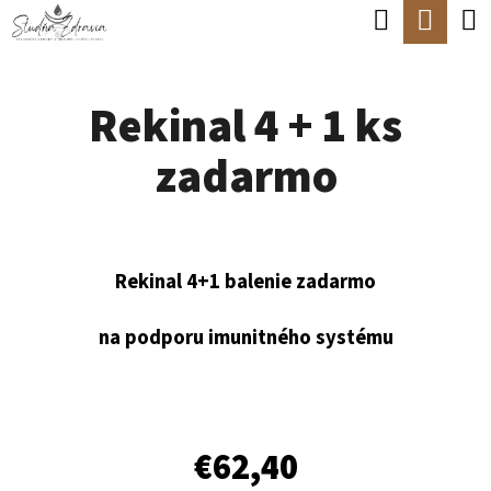
K
Hľadať
Nák
Prejsť
O
Späť
Späť
na
koší
Š
obsah
Rekinal 4 + 1 ks
Í
Č
K
zadarmo
O
P
O
T
Rekinal 4+1 balenie zadarmo
R
na podporu imunitného systému
E
B
U
J
€62,40