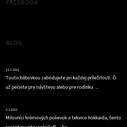
FACEBOOK
BLOG
VLÁČNA BÁBOVKA Z MANDĽOVEJ MÚKY S OBSAHOM
BIELKOVÍN
11.1.2022
Touto bábovkou zabodujete pri každej príležitosti. Či
už pečiete pre návštevu alebo pre rodinku. ...
HOKKAIDOVO-ZÁZVOROVÁ POLIEVKA
3.1.2022
Milovníci krémových polievok a tekvice hokkaida, tento