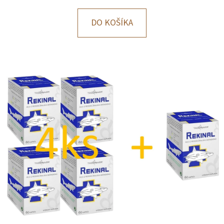
E
T
DO KOŠÍKA
E
N
Á
J
S
Ť
?
HĽADAŤ