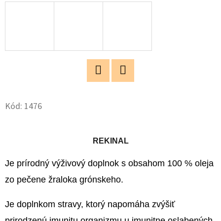
O
D
P
O
R
Ú
Twitter
Facebook
Č
Kód:
1476
A
M
E
REKINAL
Je prírodný výživový doplnok s obsahom 100 % oleja
ROZUM
zo pečene žraloka grónskeho.
DO
HRSTI
DARČEKOVÉ
Je doplnkom stravy, ktorý napomáha zvýšiť
BALENIE
130G
prirodzenú imunitu organizmu u imunitne oslabených