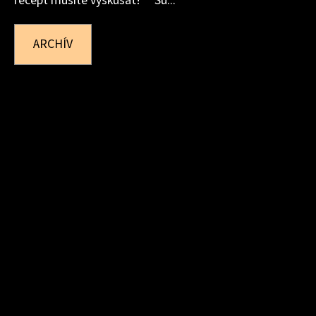
recept musíte vyskúšať! Su...
ARCHÍV