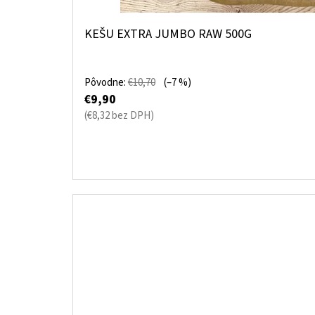
KEŠU EXTRA JUMBO RAW 500G
Pôvodne:
€10,70
(–7 %)
€9,90
(€8,32 bez DPH)