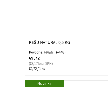
KEŠU NATURAL 0,5 KG
Pôvodne:
€10,23
(–4 %)
€9,72
(€8,17 bez DPH)
Jednotková
€9,72 / 1 ks
cena:
Novinka