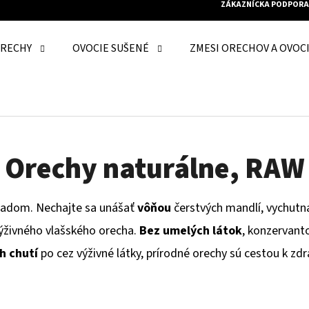
ZÁKAZNÍCKA PODPORA
RECHY
OVOCIE SUŠENÉ
ZMESI ORECHOV A OVOC
O POTREBUJETE NÁJSŤ?
HĽADAŤ
Orechy naturálne, RAW
ladom. Nechajte sa unášať
vôňou
čerstvých mandlí, vychutn
ODPORÚČAME
ýživného vlašského orecha.
Bez umelých látok
, konzervanto
h
chutí
po cez výživné látky, prírodné orechy sú cestou k zd