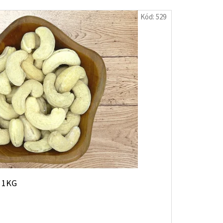
Kód:
529
 1KG