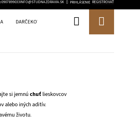
:
0907899033
INFO@STUDNAZDRAVIA.SK
REGISTROVAŤ
PRIHLÁSENIE
Hľadať
Nákup
IA
DARČEKOVÉ BALÍČKY
PRÍRODNÉ VÝŽIVOVÉ DOPL
košík
ajte si jemnú
chuť
lieskovcov
v alebo iných aditív.
ravému životu.
Nasledujúce