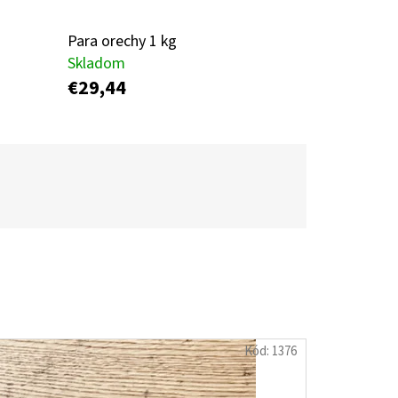
Para orechy 1 kg
O RAW 1KG
Skladom
€29,44
Kód:
1376