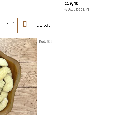
€19,40
(€16,30 bez DPH)
DO
DETAIL
KOŠÍKA
Kód:
621