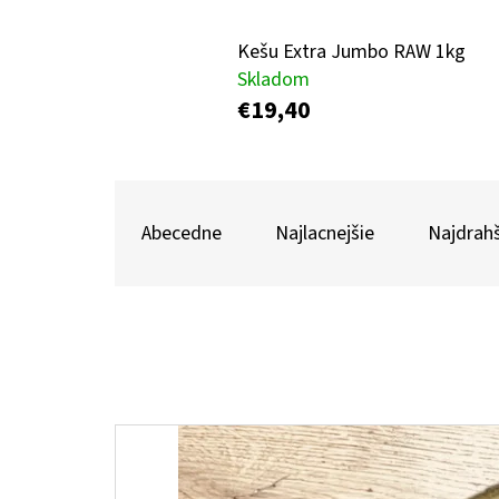
Kešu Extra Jumbo RAW 1kg
MAKADAMOVÉ ORECHY RAW 0,5 KG
Skladom
€19,40
€21,30
R
A
Abecedne
Najlacnejšie
Najdrahš
D
E
N
I
E
V
P
Ý
R