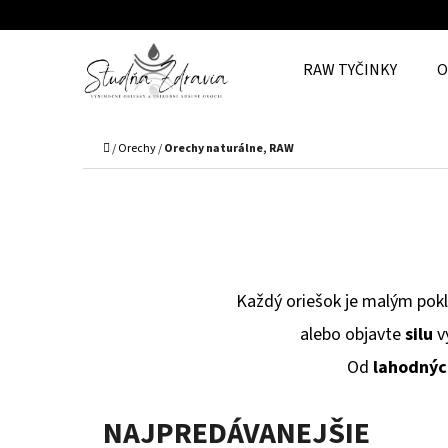
K
Prejsť
O
Späť
Späť
na
RAW TYČINKY
O
Š
do
do
obsah
Í
obchodu
obchodu
Č
K
Domov
/
Orechy
/
Orechy naturálne, RAW
Každý oriešok je malým pok
alebo objavte
silu
v
Od
lahodnýc
NAJPREDÁVANEJŠIE