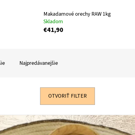
Makadamové orechy RAW 1kg
PARA ORECHY 1 KG
KEŠU EXTRA JUMB
Skladom
€41,90
€29,44
€19,40
Pôvodne:
€38,30
Pôvodne:
€21
ie
Najpredávanejšie
OTVORIŤ FILTER