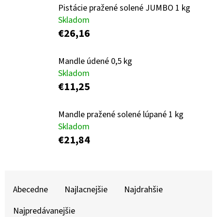
E
Pistácie pražené solené JUMBO 1 kg
T
Skladom
E
€26,16
N
Mandle údené 0,5 kg
Á
Skladom
J
€11,25
S
Ť
Mandle pražené solené lúpané 1 kg
Skladom
?
€21,84
R
HĽADAŤ
A
Abecedne
Najlacnejšie
Najdrahšie
D
Najpredávanejšie