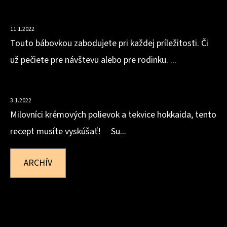
VLÁČNA BÁBOVKA Z MANDĽOVEJ MÚKY S OBSAHOM
BIELKOVÍN
11.1.2022
Touto bábovkou zabodujete pri každej príležitosti. Či
už pečiete pre návštevu alebo pre rodinku. ...
HOKKAIDOVO-ZÁZVOROVÁ POLIEVKA
3.1.2022
Milovníci krémových polievok a tekvice hokkaida, tento
recept musíte vyskúšať! Su...
ARCHÍV