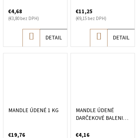
DARČEKOVÉ BALENIE
130G
€4,68
€11,25
(€3,80 bez DPH)
(€9,15 bez DPH)
DO
DO
DETAIL
DETAIL
KOŠÍKA
KOŠÍKA
MANDLE ÚDENÉ 1 KG
MANDLE ÚDENÉ
DARČEKOVÉ BALENIE
130 G
€19,76
€4,16