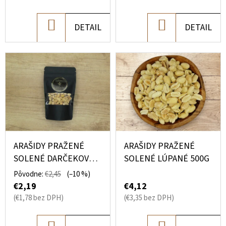
U
€19,40
Pôvodne:
K
€21
DO
DO
DETAIL
DETAIL
T
KOŠÍKA
KOŠÍKA
O
V
ARAŠIDY PRAŽENÉ
ARAŠIDY PRAŽENÉ
SOLENÉ DARČEKOVÉ
SOLENÉ LÚPANÉ 500G
BALENIE 130G
Pôvodne:
€2,45
(–10 %)
€2,19
€4,12
(€1,78 bez DPH)
(€3,35 bez DPH)