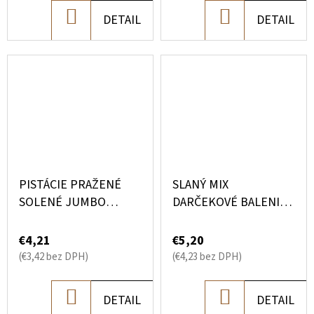
DO
DO
DETAIL
DETAIL
KOŠÍKA
KOŠÍKA
PISTÁCIE PRAŽENÉ
SLANÝ MIX
SOLENÉ JUMBO
DARČEKOVÉ BALENIE
DARČEKOVÉ BALENIE
130 G
100 G
€4,21
€5,20
(€3,42 bez DPH)
(€4,23 bez DPH)
DO
DO
DETAIL
DETAIL