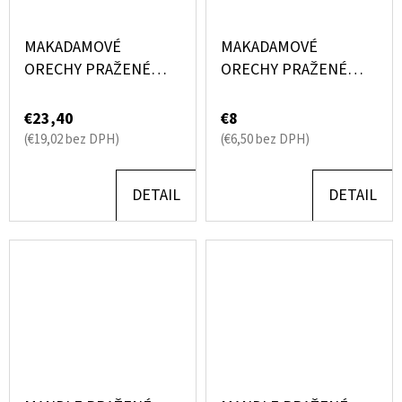
MAKADAMOVÉ
MAKADAMOVÉ
ORECHY PRAŽENÉ
ORECHY PRAŽENÉ
SOLENÉ 500G
SOLENÉ DARČEKOVÉ
BALENIE 130G
€23,40
€8
(€19,02 bez DPH)
(€6,50 bez DPH)
DETAIL
DETAIL