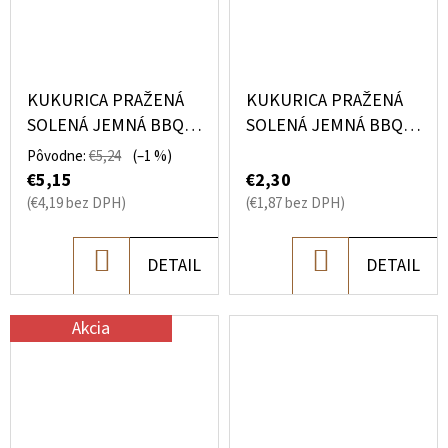
KUKURICA PRAŽENÁ
KUKURICA PRAŽENÁ
SOLENÁ JEMNÁ BBQ
SOLENÁ JEMNÁ BBQ
500G
DARČEKOVÉ BALENIE
Pôvodne:
€5,24
(–1 %)
100G
€5,15
€2,30
(€4,19 bez DPH)
(€1,87 bez DPH)
DO
DO
DETAIL
DETAIL
KOŠÍKA
KOŠÍKA
Akcia