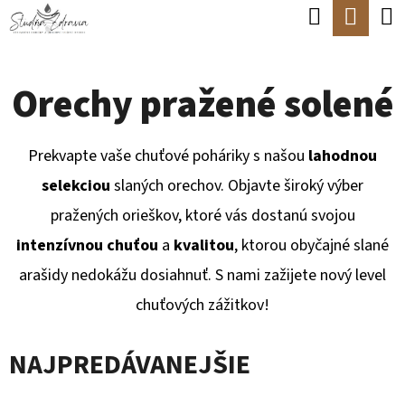
K
Hľadať
Nák
Prejsť
O
Späť
Späť
na
koší
Š
obsah
Orechy pražené solené
Í
Č
K
O
Prekvapte vaše chuťové poháriky s našou
lahodnou
P
selekciou
slaných orechov. Objavte široký výber
O
pražených orieškov, ktoré vás dostanú svojou
T
intenzívnou chuťou
a
kvalitou
, ktorou obyčajné slané
R
arašidy nedokážu dosiahnuť. S nami zažijete nový level
E
chuťových zážitkov!
B
U
NAJPREDÁVANEJŠIE
J