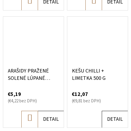
DO
DO
DETAIL
DETAIL
KOŠÍKA
KOŠÍKA
ARAŠIDY PRAŽENÉ
KEŠU CHILLI +
SOLENÉ LÚPANÉ
LIMETKA 500 G
DARČEKOVÉ BALENIE
500G
€5,19
€12,07
(€4,22 bez DPH)
(€9,81 bez DPH)
DO
DETAIL
DETAIL
KOŠÍKA