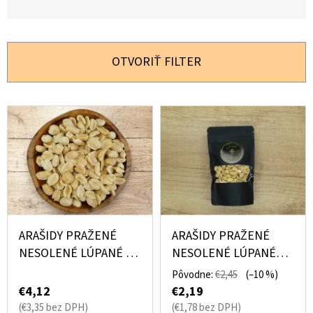
E
O
N
D
I
OTVORIŤ FILTER
P
E
O
P
R
V
Ú
R
Ý
Č
O
A
P
D
M
I
U
E
S
K
P
ARAŠIDY PRAŽENÉ
ARAŠIDY PRAŽENÉ
T
KEŠU
R
NESOLENÉ LÚPANÉ 0,5
NESOLENÉ LÚPANÉ
EXTRA
O
KG
DARČEKOVÉ BALENIE
JUMBO
O
Pôvodne:
€2,45
(–10 %)
RAW
V
130 G
€4,12
€2,19
1KG
D
(€3,35 bez DPH)
(€1,78 bez DPH)