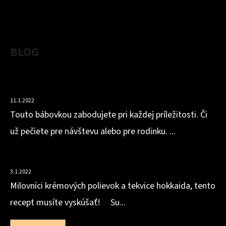
BLOG
VLÁČNA BÁBOVKA Z MANDĽOVEJ MÚKY S OBSAHOM
BIELKOVÍN
11.1.2022
Touto bábovkou zabodujete pri každej príležitosti. Či
už pečiete pre návštevu alebo pre rodinku. ...
HOKKAIDOVO-ZÁZVOROVÁ POLIEVKA
3.1.2022
Milovníci krémových polievok a tekvice hokkaida, tento
recept musíte vyskúšať! Su...