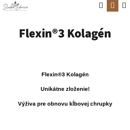
K
Hľadať
Nák
Prejsť
O
Späť
Späť
na
koší
Š
obsah
Flexin®3 Kolagén
Í
Č
K
O
P
O
T
Flexin®3 Kolagén
R
Unikátne zloženie!
E
B
Výživa pre obnovu kĺbovej chrupky
U
J