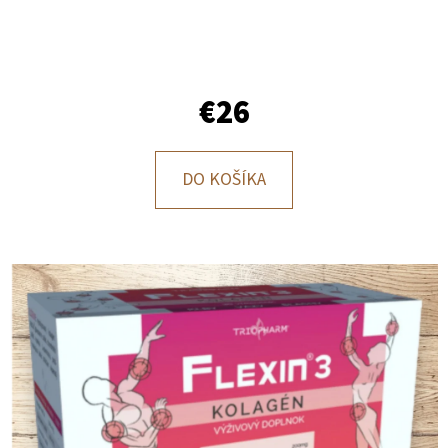
E
T
E
N
€26
Á
J
DO KOŠÍKA
S
Ť
?
HĽADAŤ