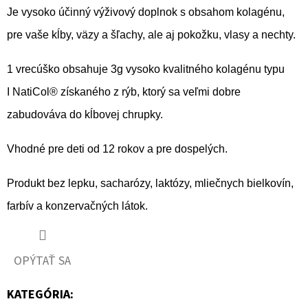
Je vysoko účinný výživový doplnok s obsahom kolagénu,
pre vaše kĺby, väzy a šľachy, ale aj pokožku, vlasy a nechty.
1 vrecúško obsahuje 3g vysoko kvalitného kolagénu typu
I NatiCol® získaného z rýb, ktorý sa veľmi dobre
zabudováva do kĺbovej chrupky.
Vhodné pre deti od 12 rokov a pre dospelých.
Produkt bez lepku, sacharózy, laktózy, mliečnych bielkovín,
farbív a konzervačných látok.
OPÝTAŤ SA
KATEGÓRIA
: