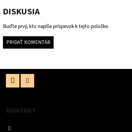
DISKUSIA
Buďte prvý, kto napíše príspevok k tejto položke.
PRIDAŤ KOMENTÁR
Z
Á
P
Facebook
Instagram
Ä
KONTAKT
T
I
info
@
studnazdravia.sk
E