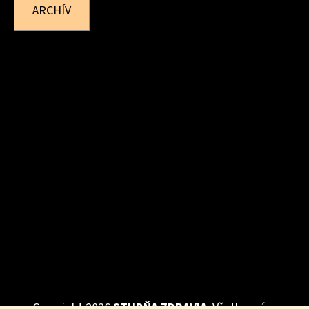
ARCHÍV
Vytvoril Shoptet
Copyright 2026
STUDŇA ZDRAVIA
. Všetky práva