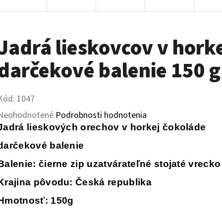
Jadrá lieskovcov v hork
darčekové balenie 150 g
Kód:
1047
Priemerné
Neohodnotené
Podrobnosti hodnotenia
Jadrá lieskových orechov v horkej čokoláde
hodnotenie
darčekové balenie
produktu
je
Balenie: čierne zip uzatvárateľné stojaté vreck
0,0
Krajina pôvodu: Česká republika
z
Hmotnosť: 150g
5