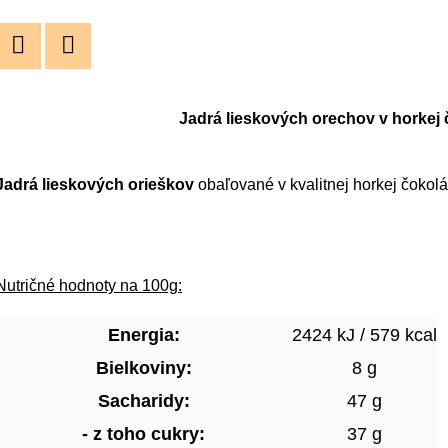
hviezdičiek.
Twitter
Facebook
                                              Jadrá lieskových orechov v ho
Jadrá lieskových orieškov
 obaľované v kvalitnej horkej čokol
Nutričné hodnoty na 100g:
Energia:
2424 kJ / 579 kcal
Bielkoviny:
8 g
Sacharidy:
47 g
- z toho cukry:
37 g