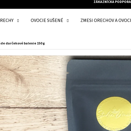
ZÁKAZNÍCKA PODPORA
RECHY
OVOCIE SUŠENÉ
ZMESI ORECHOV A OVOC
O POTREBUJETE NÁJSŤ?
áde darčekové balenie 150 g
HĽADAŤ
ODPORÚČAME