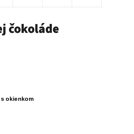
ej čokoláde
o s okienkom