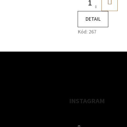
DO
KOŠÍK
DETAIL
Kód:
267
INSTAGRAM
Sledovať na Instag