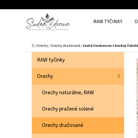
K
Prejsť
O
Späť
Späť
na
RAW TYČINKY
O
Š
do
do
obsah
Í
obchodu
obchodu
Č
K
Domov
/
Orechy
/
Orechy dražované
/
Jadrá lieskovcov v horkej čokol
B
K
Preskočiť
RAW tyčinky
A
O
kategórie
T
Č
Orechy
E
N
G
Orechy naturálne, RAW
Ó
Ý
R
P
Orechy pražené solené
I
A
E
N
Orechy dražované