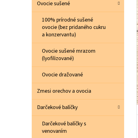
E
Ovocie sušené
L
100% prírodné sušené
MAKADAMOVÉ ORECHY RAW 0,5 KG
ovocie (bez pridaného cukru
€21,30
a konzervantu)
Ovocie sušené mrazom
(lyofilizované)
Ovocie dražované
Zmesi orechov a ovocia
Darčekové balíčky
Darčekové balíčky s
venovaním