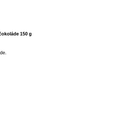
rkej čokoláde 150 g
áde.