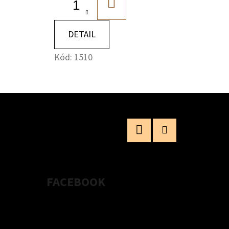
DO
A
KOŠÍKA
DETAIL
Kód:
1510
Facebook
Instagram
FACEBOOK
rame