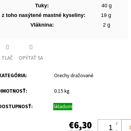
Tuky:
40 g
- z toho nasýtené mastné kyseliny:
19 g
Vláknina:
2 g
TLAČ
OPÝTAŤ SA
KATEGÓRIA
:
Orechy dražované
HMOTNOSŤ
:
0.15 kg
DOSTUPNOSŤ:
Skladom
€6,30