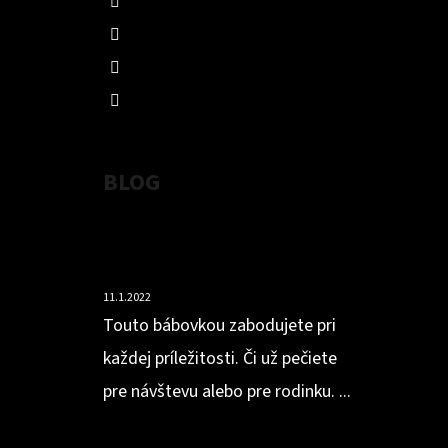
0907899033
Studňa zdravia
studna_zdravia
BLOG
VLÁČNA BÁBOVKA Z
MANDĽOVEJ MÚKY S OBSAHOM
BIELKOVÍN
11.1.2022
Touto bábovkou zabodujete pri
každej príležitosti. Či už pečiete
pre návštevu alebo pre rodinku. ...
HOKKAIDOVO-ZÁZVOROVÁ