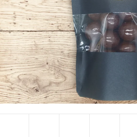
PARA ORECHY 1 KG
KEŠU EXTRA JUMB
€29,44
€19,40
Pôvodne:
€38,30
Pôvodne:
€21