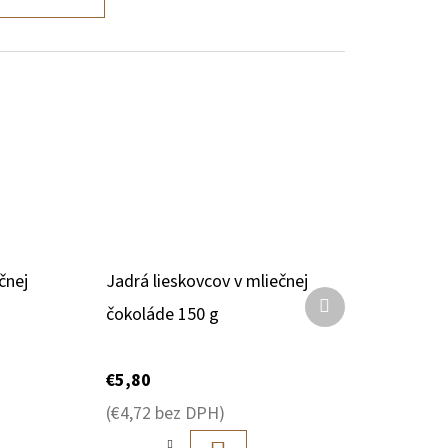
čnej
Jadrá lieskovcov v mliečnej
Ďalší
čokoláde 150 g
produkt
€5,80
(€4,72 bez DPH)