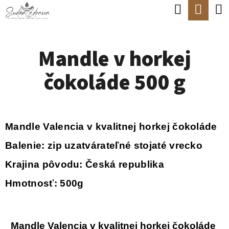
K
Hľadať
Nák
Prejsť
O
Späť
Späť
na
koší
Š
obsah
Mandle v horkej
Í
Č
K
čokoláde 500 g
O
P
O
Mandle Valencia v kvalitnej horkej čokoláde
T
R
Balenie: zip uzatvárateľné stojaté vrecko
E
Krajina pôvodu: Česká republika
B
Hmotnosť: 500g
U
J
Mandle Valencia v kvalitnej horkej čokoláde