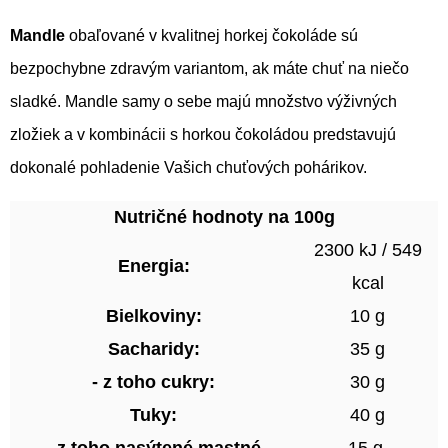
Mandle
obaľované v kvalitnej horkej čokoláde sú
bezpochybne zdravým variantom, ak máte chuť na niečo
sladké. Mandle samy o sebe majú množstvo výživných
zložiek a v kombinácii s horkou čokoládou predstavujú
dokonalé pohladenie Vašich chuťových pohárikov.
Nutričné hodnoty na 100g
2300 kJ / 549
Energia:
kcal
Bielkoviny:
10 g
Sacharidy:
35 g
- z toho cukry:
30 g
Tuky:
40 g
- z toho nasýtené mastné
15 g