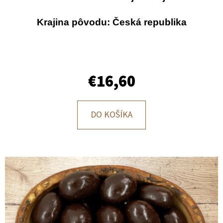
E
T
Krajina pôvodu: Česká republika
E
N
Á
€16,60
J
S
DO KOŠÍKA
Ť
?
HĽADAŤ