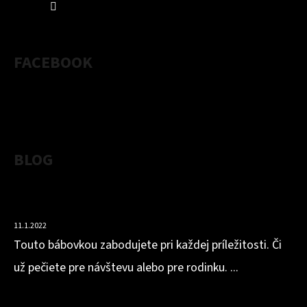
FACEBOOK
BLOG
VLÁČNA BÁBOVKA Z MANDĽOVEJ MÚKY S OBSAHOM
BIELKOVÍN
11.1.2022
Touto bábovkou zabodujete pri každej príležitosti. Či
už pečiete pre návštevu alebo pre rodinku. ...
HOKKAIDOVO-ZÁZVOROVÁ POLIEVKA