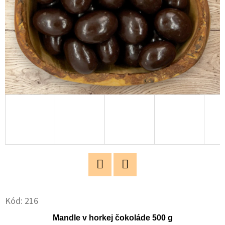
O
D
P
O
R
Ú
Č
A
M
E
PISTÁCIE
Twitter
Facebook
BLANŠÍROVANÉ
PRÉMIUM
Kód:
216
500G
Mandle v horkej čokoláde 500 g
€32