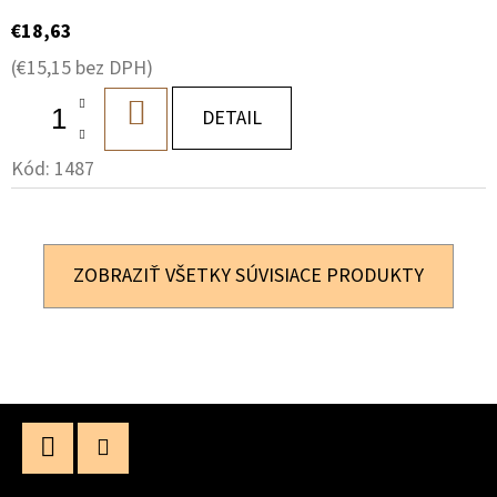
€18,63
(€15,15 bez DPH)
DO
DETAIL
KOŠÍKA
Kód:
1487
ZOBRAZIŤ VŠETKY SÚVISIACE PRODUKTY
Z
Á
P
Facebook
Instagram