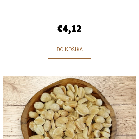
E
T
E
€4,12
N
Á
DO KOŠÍKA
J
S
Ť
?
HĽADAŤ