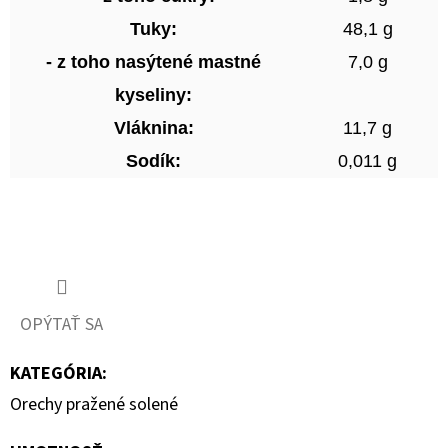
Tuky:
48,1 g
- z toho nasýtené mastné
7,0 g
kyseliny:
Vláknina:
11,7 g
Sodík:
0,011 g
OPÝTAŤ SA
KATEGÓRIA
:
Orechy pražené solené