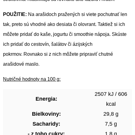
POUŽITIE:
Na arašidoch pražených si viete pochutnať len
tak, preto sú vhodné ako desiata či olovrant. Taktiež si ich
môžete pridať do kaše, jogurtu či smoothie nápoja. Skúste
ich pridať do cestovín, šalátov či ázijských
pokrmov. Rovnako si z nich môžete pripraviť chutné
arašidové maslo.
Nutričné hodnoty na 100 g:
2507 kJ / 606
Energia:
kcal
Bielkoviny:
29,8 g
Sacharidy:
7,5 g
- z toho cukry:
1,8 g