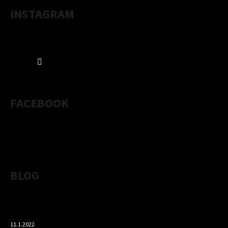
INSTAGRAM
Sledovať na Instagrame
FACEBOOK
BLOG
VLÁČNA BÁBOVKA Z MANDĽOVEJ MÚKY S OBSAHOM
BIELKOVÍN
11.1.2022