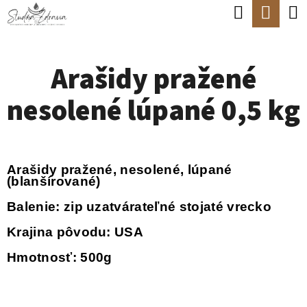
K
Hľadať
Nák
Prejsť
O
Späť
Späť
na
koší
Š
obsah
Arašidy pražené
Í
Č
K
nesolené lúpané 0,5 kg
O
P
O
Arašidy pražené, nesolené, lúpané
T
(blanšírované)
R
Balenie: zip uzatvárateľné stojaté vrecko
E
Krajina pôvodu: USA
B
Hmotnosť: 500g
U
J