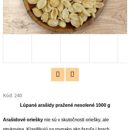
O
D
P
O
R
Ú
Č
A
M
E
Twitter
Facebook
Kód:
240
ZDRAVÝ
Lúpané arašidy pražené nesolené 1000 g
ROZUM
500G
Arašidové oriešky
nie sú v skutočnosti oriešky, ale
€19,40
strukovina. Klasifikujú sa rovnako ako fazuľa i hrach.