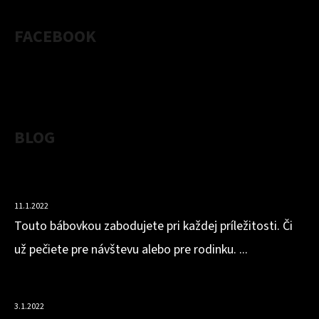
FACEBOOK
BLOG
VLÁČNA BÁBOVKA Z MANDĽOVEJ MÚKY S OBSAHOM
BIELKOVÍN
11.1.2022
Touto bábovkou zabodujete pri každej príležitosti. Či
už pečiete pre návštevu alebo pre rodinku. ...
HOKKAIDOVO-ZÁZVOROVÁ POLIEVKA
3.1.2022