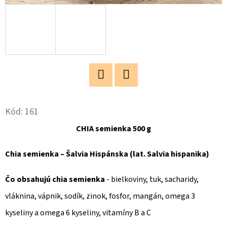
O
D
P
O
R
Ú
Twitter
Facebook
Č
Kód:
161
A
M
CHIA semienka 500 g
E
Chia semienka – Šalvia Hispánska (lat. Salvia hispanika)
MAKADAMOVÉ
Čo obsahujú chia semienka
- bielkoviny, tuk, sacharidy,
ORECHY
RAW
vláknina, vápnik, sodík, zinok, fosfor, mangán, omega 3
0,5
KG
kyseliny a omega 6 kyseliny, vitamíny B a C