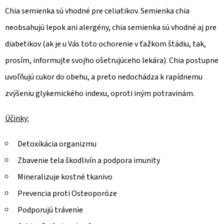
€21,30
Chia semienka sú vhodné pre celiatikov. Semienka chia
neobsahujú lepok ani alergény, chia semienka sú vhodné aj pre
diabetikov (ak je u Vás toto ochorenie v ťažkom štádiu, tak,
prosím, informujte svojho ošetrujúceho lekára). Chia postupne
uvoľňujú cukor do obehu, a preto nedochádza k rapídnemu
zvýšeniu glykemického indexu, oproti iným potravinám.
Účinky:
Detoxikácia organizmu
Zbavenie tela škodlivín a podpora imunity
Mineralizuje kostné tkanivo
Prevencia proti Osteoporóze
Podporujú trávenie