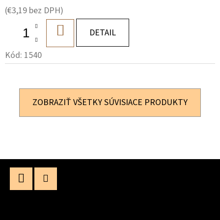
(€3,19 bez DPH)
DO
DETAIL
KOŠÍKA
Kód:
1540
ZOBRAZIŤ VŠETKY SÚVISIACE PRODUKTY
Z
Á
P
Facebook
Instagram
Ä