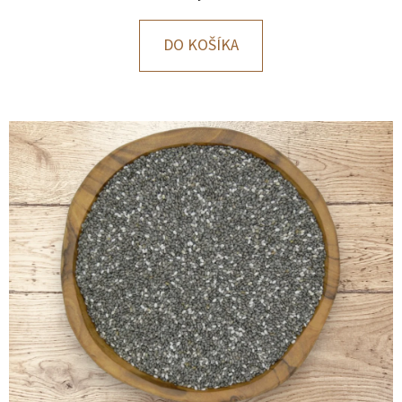
E
T
DO KOŠÍKA
E
N
Á
J
S
Ť
?
HĽADAŤ