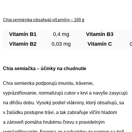
Chia semienka obsahujú vitamíny – 100 g
Vitamín B1
0,4 mg
Vitamín B3
Vitamín B2
0,03 mg
Vitamín C
Chia semiačka – účinky na chudnutie
Chia semienka podporujú imunitu, trávenie,
vyprázdňovanie, normalizujú cukor v krvi a navyše zasycujú
na dlhšiu dobu. Vysoký podiel vlákniny, ktorý obsahujú, sa
v žalúdku postupne trávi, a tak zabraňuje vlčím hladom
a zároveň pomáha hrubému črevu s pravidelným
vyprázdňovaním. Energia zo sacharidov zo semien sa tiež