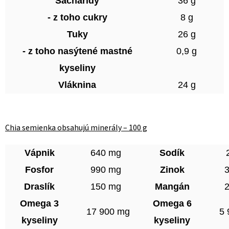
Sacharidy
36 g
- z toho cukry
8 g
Tuky
26 g
- z toho nasýtené mastné
0,9 g
kyseliny
Vláknina
24 g
Chia semienka obsahujú minerály – 100 g
Vápnik
640 mg
Sodík
Fosfor
990 mg
Zinok
Draslík
150 mg
Mangán
Omega 3
Omega 6
17 900 mg
5 
kyseliny
kyseliny