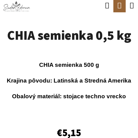
K
Hľadať
Nák
Prejsť
O
Späť
Späť
na
koší
Š
obsah
CHIA semienka 0,5 kg
Í
Č
K
O
P
CHIA semienka 500 g
O
T
Krajina pôvodu: Latinská a Stredná Amerika
R
Obalový materiál: stojace techno vrecko
E
B
U
J
€5,15