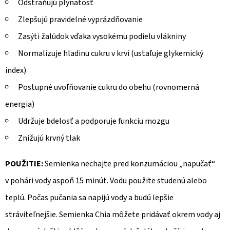
Odstraňujú plynatosť
Zlepšujú pravidelné vyprázdňovanie
Zasýti žalúdok vďaka vysokému podielu vlákniny
Normalizuje hladinu cukru v krvi (ustaľuje glykemický
index)
Postupné uvoľňovanie cukru do obehu (rovnomerná
energia)
Udržuje bdelosť a podporuje funkciu mozgu
Znižujú krvný tlak
POUŽITIE:
Semienka nechajte pred konzumáciou „napučať“
v pohári vody aspoň 15 minút. Vodu použite studenú alebo
teplú. Počas pučania sa napijú vody a budú lepšie
stráviteľnejšie. Semienka Chia môžete pridávať okrem vody aj