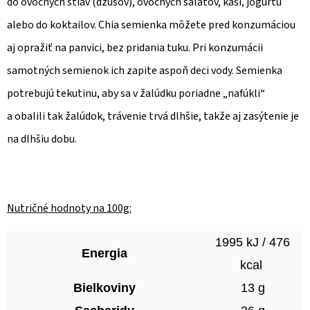
do ovocných štiav (džúsov), ovocných šalátov, kaší, jogurtu
alebo do koktailov. Chia semienka môžete pred konzumáciou
aj opražiť na panvici, bez pridania tuku. Pri konzumácii
samotných semienok ich zapite aspoň deci vody. Semienka
potrebujú tekutinu, aby sa v žalúdku poriadne „nafúkli“
a obalili tak žalúdok, trávenie trvá dlhšie, takže aj zasýtenie je
na dlhšiu dobu.
Nutričné hodnoty na 100g:
1995 kJ / 476
Energia
kcal
Bielkoviny
13 g