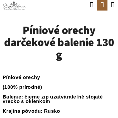
K
Hľadať
Nák
Prejsť
O
Späť
Späť
na
koší
Š
obsah
Píniové orechy
Í
Č
K
darčekové balenie 130
O
P
g
O
T
R
Píniové orechy
E
(100% prírodné)
B
Balenie: čierne zip uzatvárateľné stojaté
U
vrecko s okienkom
J
Krajina pôvodu: Rusko