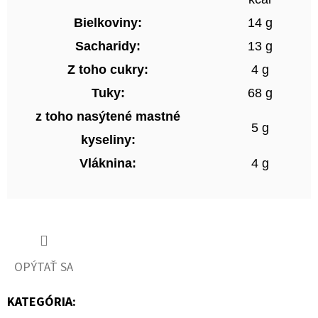
Bielkoviny:
14 g
Sacharidy:
13 g
Z toho cukry:
4 g
Tuky:
68 g
z toho nasýtené mastné
5 g
kyseliny:
Vláknina:
4 g
OPÝTAŤ SA
KATEGÓRIA
: