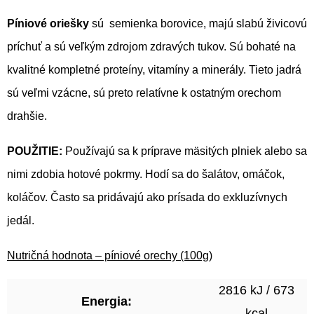
Píniové oriešky
sú semienka borovice, majú slabú živicovú
príchuť a sú veľkým zdrojom zdravých tukov. Sú bohaté na
kvalitné kompletné proteíny, vitamíny a minerály. Tieto jadrá
sú veľmi vzácne, sú preto relatívne k ostatným orechom
drahšie.
POUŽITIE:
Používajú sa k príprave mäsitých plniek alebo sa
nimi zdobia hotové pokrmy. Hodí sa do šalátov, omáčok,
koláčov. Často sa pridávajú ako prísada do exkluzívnych
jedál.
Nutričná hodnota – píniové orechy (100g)
2816 kJ / 673
Energia:
kcal