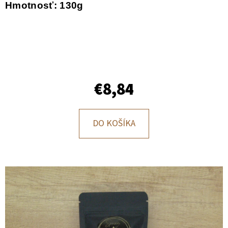
E
Hmotnosť: 130g
T
E
N
Á
J
€8,84
S
Ť
DO KOŠÍKA
?
HĽADAŤ