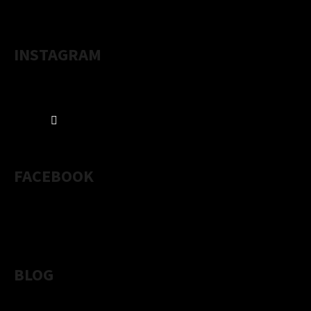
INSTAGRAM
Sledovať na Instagrame
FACEBOOK
BLOG
VLÁČNA BÁBOVKA Z MANDĽOVEJ MÚKY S OBSAHOM