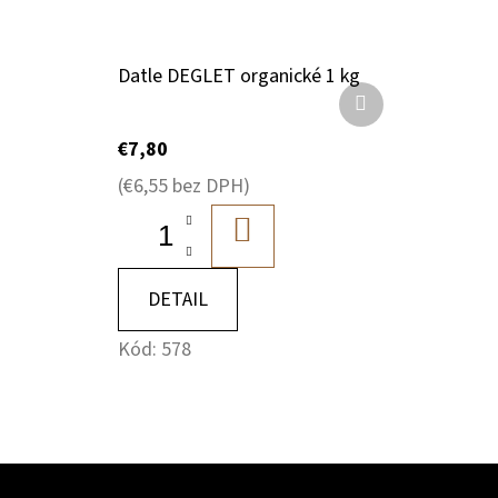
g
Datle DEGLET organické 1 kg
Ďalší
produkt
€7,80
(€6,55 bez DPH)
DO
KOŠÍKA
DETAIL
A
Kód:
578