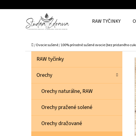
K
Prejsť
O
Späť
Späť
na
RAW TYČINKY
O
Š
do
do
obsah
Í
obchodu
obchodu
Č
K
Domov
/
Ovocie sušené
/
100% prírodné sušené ovocie (bez pridaného cuk
B
K
Preskočiť
RAW tyčinky
A
O
kategórie
T
Č
Orechy
E
N
G
Orechy naturálne, RAW
Ó
Ý
R
P
Orechy pražené solené
I
A
E
N
Orechy dražované