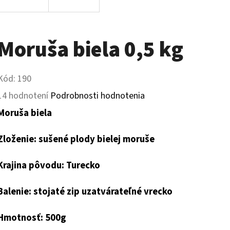
Moruša biela 0,5 kg
Kód:
190
Priemerné
14 hodnotení
Podrobnosti hodnotenia
hodnotenie
Moruša biela
produktu
Zloženie: sušené plody bielej moruše
je
5,0
Krajina pôvodu: Turecko
z
Balenie: stojaté zip uzatvárateľné vrecko
5
hviezdičiek.
Hmotnosť: 500g