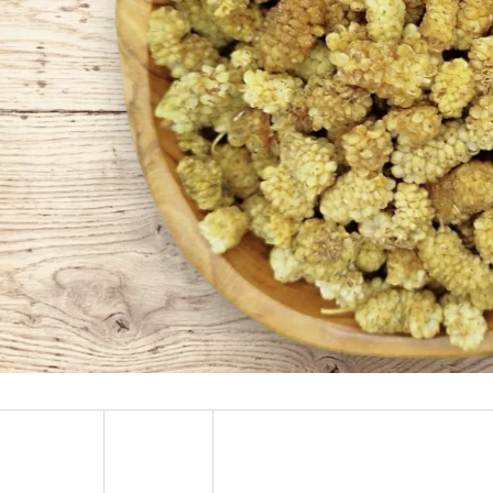
PARA ORECHY 1 KG
KEŠU EXTRA JUMB
€29,44
€19,40
Pôvodne:
€38,30
Pôvodne:
€21