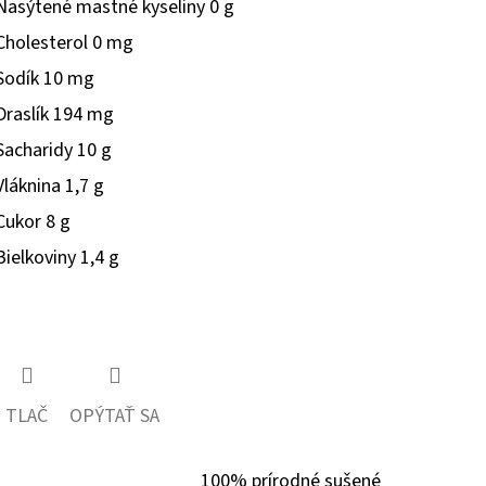
Nasýtené mastné kyseliny
0 g
Cholesterol
0 mg
Sodík
10 mg
Draslík
194 mg
Sacharidy
10 g
Vláknina
1,7 g
Cukor
8 g
Bielkoviny
1,4 g
TLAČ
OPÝTAŤ SA
100% prírodné sušené