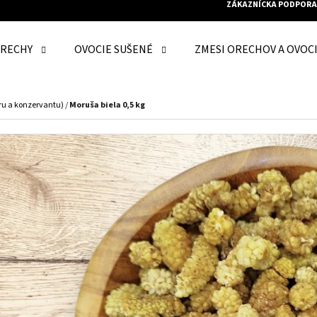
ZÁKAZNÍCKA PODPORA
RECHY
OVOCIE SUŠENÉ
ZMESI ORECHOV A OVOC
O POTREBUJETE NÁJSŤ?
ru a konzervantu)
/
Moruša biela 0,5 kg
HĽADAŤ
ODPORÚČAME