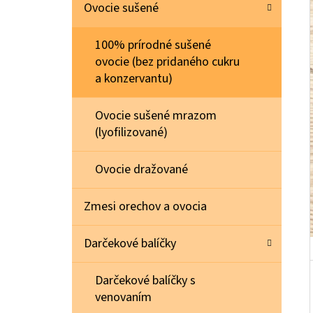
E
Ovocie sušené
L
100% prírodné sušené
MAKADAMOVÉ ORECHY RAW 0,5 KG
ovocie (bez pridaného cukru
€21,30
a konzervantu)
Ovocie sušené mrazom
(lyofilizované)
Ovocie dražované
Zmesi orechov a ovocia
Darčekové balíčky
Darčekové balíčky s
venovaním