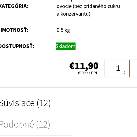
KATEGÓRIA
:
ovocie (bez pridaného cukru
a konzervantu)
HMOTNOSŤ
:
0.5 kg
DOSTUPNOSŤ:
Skladom
€11,90
€10 bez DPH
Súvisiace (12)
Podobné (12)