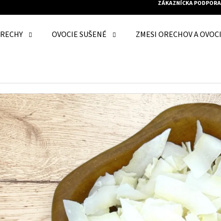
ZÁKAZNÍCKA PODPORA
RECHY
OVOCIE SUŠENÉ
ZMESI ORECHOV A OVOC
O POTREBUJETE NÁJSŤ?
HĽADAŤ
ODPORÚČAME