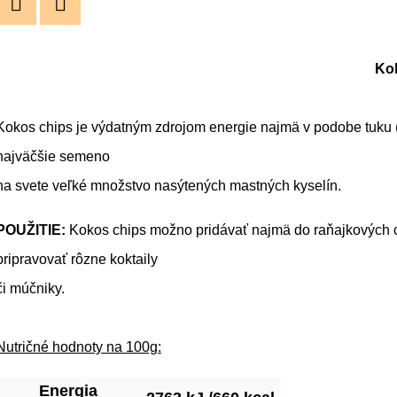
Twitter
Facebook
Kok
Kokos chips je výdatným zdrojom energie najmä v podobe tuku 
najväčšie semeno
na svete veľké množstvo nasýtených mastných kyselín.
POUŽITIE:
Kokos chips možno pridávať najmä do raňajkových ce
pripravovať rôzne koktaily
či múčniky.
Nutričné hodnoty na 100g:
Energia