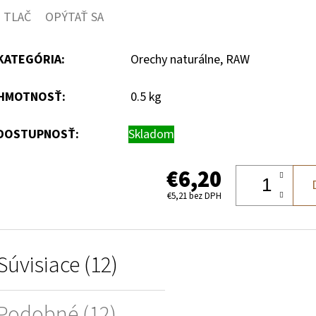
TLAČ
OPÝTAŤ SA
KATEGÓRIA
:
Orechy naturálne, RAW
HMOTNOSŤ
:
0.5 kg
DOSTUPNOSŤ:
Skladom
€6,20
€5,21 bez DPH
Súvisiace (12)
Podobné (12)