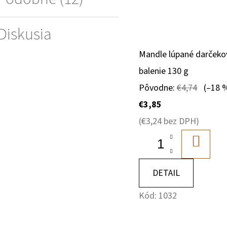
Diskusia
Mandle lúpané darčeko
balenie 130 g
Pôvodne:
€4,74
(–18 
€3,85
(€3,24 bez DPH)
DO
KOŠÍK
DETAIL
Kód:
1032