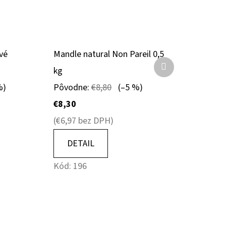
vé
Mandle natural Non Pareil 0,5
Ďalší
kg
produkt
%)
Pôvodne:
€8,80
(–5 %)
€8,30
(€6,97 bez DPH)
DETAIL
A
Kód:
196