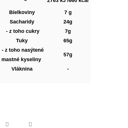
2763 kJ /660 kcal
Bielkoviny
7 g
Sacharidy
24g
- z toho cukry
7g
Tuky
65g
- z toho nasýtené
57g
mastné kyseliny
Vláknina
-