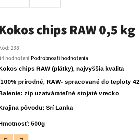
Kokos chips RAW 0,5 kg
Kód:
238
Priemerné
34 hodnotení
Podrobnosti hodnotenia
hodnotenie
Kokos chips RAW (plátky), najvyššia kvalita
produktu
(100% prírodné, RAW- spracované do teploty 42
je
Balenie: zip uzatvárateľné stojaté vrecko
5,0
Krajina pôvodu: Srí Lanka
z
5
Hmotnosť: 500g
hviezdičiek.