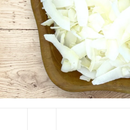
PARA ORECHY 1 KG
KEŠU EXTRA JUMB
€29,44
€19,40
Pôvodne:
€38,30
Pôvodne:
€21