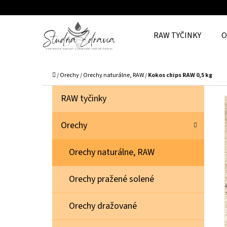
K
Prejsť
O
Späť
Späť
na
RAW TYČINKY
O
Š
do
do
obsah
Í
obchodu
obchodu
Č
K
Domov
/
Orechy
/
Orechy naturálne, RAW
/
Kokos chips RAW 0,5 kg
B
K
Preskočiť
RAW tyčinky
A
O
kategórie
T
Č
Orechy
E
N
G
Orechy naturálne, RAW
Ó
Ý
R
P
Orechy pražené solené
I
A
E
N
Orechy dražované