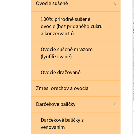
E
Ovocie sušené
L
100% prírodné sušené
MAKADAMOVÉ ORECHY RAW 0,5 KG
ovocie (bez pridaného cukru
€21,30
a konzervantu)
Ovocie sušené mrazom
(lyofilizované)
Ovocie dražované
Zmesi orechov a ovocia
Darčekové balíčky
Darčekové balíčky s
venovaním